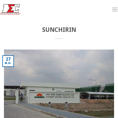
ข้าม
ไป
ยัง
เนื้อหา
SUNCHIRIN
27
พ.ค.