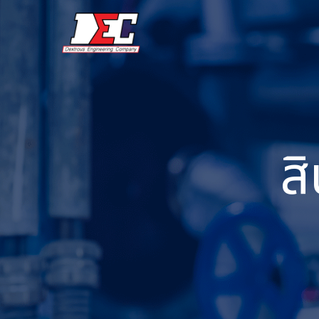
ข้าม
ไป
ยัง
เนื้อหา
ส