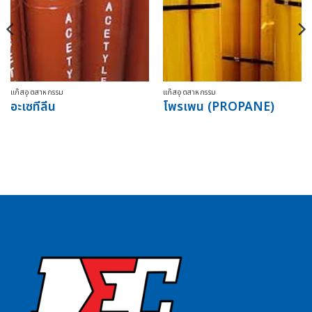
แก๊สอุตสาหกรรม
แก๊สอุตสาหกรรม
อะเซทีลีน
โพรเพน (PROPANE)